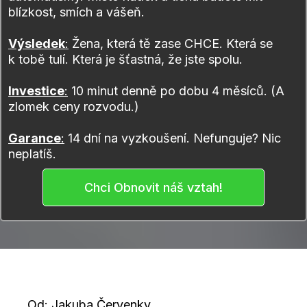
blízkost, smích a vášeň.
Výsledek
:
Žena, která tě zase CHCE. Která se
k tobě tulí. Která je šťastná, že jste spolu.
Investice
:
10 minut denně po dobu 4 měsíců. (A
zlomek ceny rozvodu.)
Garance
:
14 dní na vyzkoušení. Nefunguje? Nic
neplatíš.
Chci Obnovit náš vztah!
Od: Jakuba Červenky