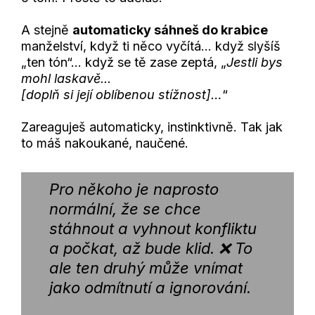
A stejně
automaticky sáhneš do krabice
manželství, když ti něco vyčítá… když slyšíš
„ten tón“… když se tě zase zeptá, „
Jestli bys
mohl laskavě...
[doplň si její oblíbenou stížnost]…
“
Zareaguješ automaticky, instinktivně. Tak jak
to máš nakoukané, naučené.
Pro někoho je naprosto
normální, že se chce
stáhnout a vyhnout konfliktu
a počkat, až bude klid. ❌ To
ale ten druhý může vnímat
jako odmítnutí a ignorování.