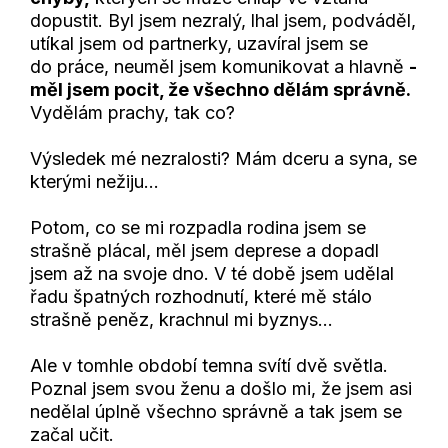
dopustit. Byl jsem nezralý, lhal jsem, podváděl,
utíkal jsem od partnerky, uzavíral jsem se
do práce, neuměl jsem komunikovat a hlavně
-
měl jsem pocit, že všechno dělám správně.
Vydělám prachy, tak co?
Výsledek mé nezralosti? Mám dceru a syna, se
kterými nežiju...
Potom, co se mi rozpadla rodina jsem se
strašně plácal, měl jsem deprese a dopadl
jsem až na svoje dno. V té době jsem udělal
řadu špatných rozhodnutí, které mě stálo
strašně peněz, krachnul mi byznys…
Ale v tomhle období temna svítí dvě světla.
Poznal jsem svou ženu a došlo mi, že jsem asi
nedělal úplně všechno správně a tak jsem se
začal učit.