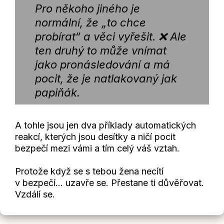
Pro někoho jiného je
normální, že „to chce
probírat“ a věci vyřešit. ❌ Ale
ten druhý to může vnímat
jako pronásledování a má
pocit, že je natlakovaný jak
papiňák.
A tohle jsou jen dva příklady automatických
reakcí, kterých jsou desítky a ničí pocit
bezpečí mezi vámi a tím celý váš vztah.
Protože když se s tebou žena necítí
v bezpečí... uzavře se. Přestane ti důvěřovat.
Vzdálí se.