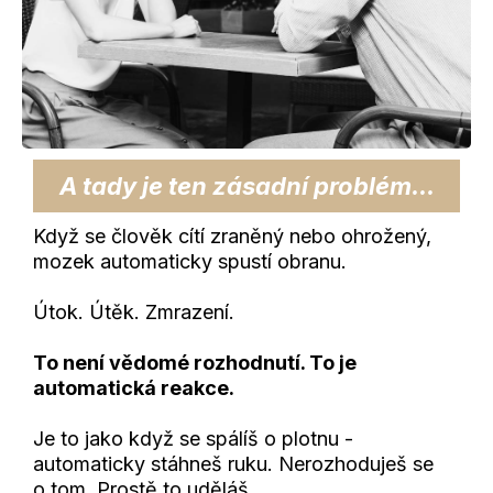
A tady je ten zásadní problém...
Když se člověk cítí zraněný nebo ohrožený,
mozek automaticky spustí obranu.
Útok. Útěk. Zmrazení.
To není vědomé rozhodnutí. To je
automatická reakce.
Je to jako když se spálíš o plotnu -
automaticky stáhneš ruku. Nerozhoduješ se
o tom. Prostě to uděláš.