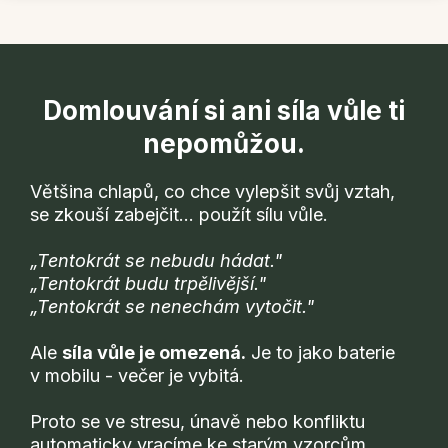
Domlouvání si ani síla vůle ti
nepomůžou.
Většina chlapů, co chce vylepšit svůj vztah,
se zkouší zabejčit... použít sílu vůle.
„Tentokrát se nebudu hádat."
„Tentokrát budu trpělivější."
„Tentokrát se nenechám vytočit."
Ale
síla vůle je omezená.
Je to jako baterie
v mobilu - večer je vybitá.
Proto se ve stresu, únavě nebo konfliktu
automaticky vracíme ke starým vzorcům.