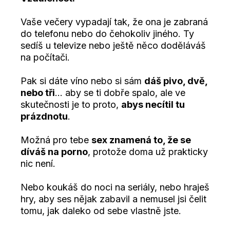
Vaše večery vypadají tak, že ona je zabraná
do telefonu nebo do čehokoliv jiného. Ty
sedíš u televize nebo ještě něco doděláváš
na počítači.
Pak si dáte víno nebo si sám
dáš pivo, dvě,
nebo tři
… aby se ti dobře spalo, ale ve
skutečnosti je to proto,
abys necítil tu
prázdnotu
.
Možná pro tebe
sex znamená to, že se
díváš na porno
, protože doma už prakticky
nic není.
Nebo koukáš do noci na seriály, nebo hraješ
hry, aby ses nějak zabavil a nemusel jsi čelit
tomu, jak daleko od sebe vlastně jste.