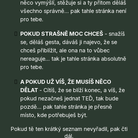
něco vymýšlí, stěžuje si a ty přitom děláš
všechno správně… pak tahle stránka není
pro tebe.
POKUD STRAŠNĚ MOC CHCEŠ
- snažíš
se, děláš gesta, dáváš ji najevo, že se
chceš přiblížit, ale ona na to vůbec
nereaguje… tak je tahle stránka absolutně
pro tebe.
A POKUD UŽ VÍŠ, ŽE MUSÍŠ NĚCO
DĚLAT
- Cítíš, že se blíží konec, a víš, že
pokud nezačneš jednat TEĎ, tak bude
pozdě... pak tahle stránka je přesně
místo, kde potřebuješ být.
Pokud tě ten krátký seznam nevyřadil, pak čti
dál.