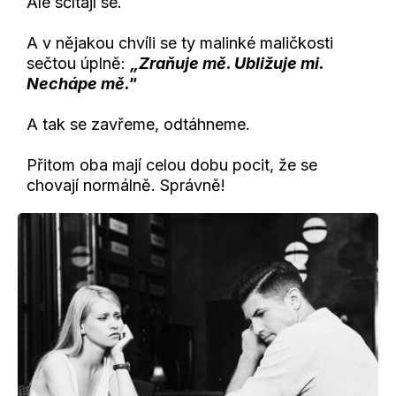
Ale sčítají se.
A v nějakou chvíli se ty malinké maličkosti
sečtou úplně:
„Zraňuje mě. Ubližuje mi.
Nechápe mě."
A tak se zavřeme, odtáhneme.
Přitom oba mají celou dobu pocit, že se
chovají normálně. Správně!