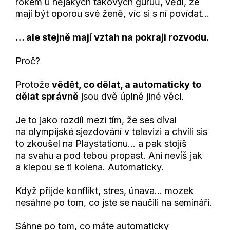
rokem u nějakých takových guruů, vědí, že
mají být oporou své ženě, víc si s ní povídat…
… ale stejně mají vztah na pokraji rozvodu.
Proč?
Protože
vědět, co dělat, a automaticky to
dělat správně
jsou dvě úplně jiné věci.
Je to jako rozdíl mezi tím, že ses díval
na olympijské sjezdování v televizi a chvíli sis
to zkoušel na Playstationu… a pak stojíš
na svahu a pod tebou propast. Ani nevíš jak
a klepou se ti kolena. Automaticky.
Když přijde konflikt, stres, únava... mozek
nesáhne po tom, co jste se naučili na semináři.
Sáhne po tom, co máte automaticky