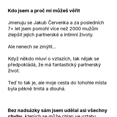
Kdo jsem a proč mi můžeš věřit
Jmenuju se Jakub Červenka a za posledních
7+ let jsem pomohl více než 2000 mužům
zlepšit jejich partnerské a intimní životy.
Ale nenech se zmýlit...
Když někdo mluví o vztazích, tak nějak se
předpokládá, že má fantastický partnerský
život.
Teď to tak je, ale moje cesta do tohohle místa
byla pěkně trnitá a dlouhá.
Bez nadsázky sám jsem udělal asi všechny
chyby,
kterých se může chlap ve vztahu