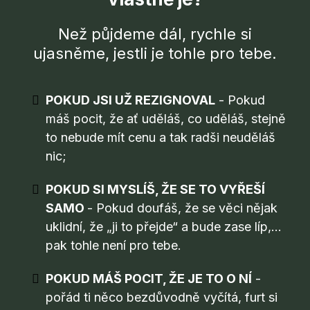
Než půjdeme dál, rychle si
ujasněme, jestli je tohle pro tebe.
POKUD JSI UŽ REZIGNOVAL
- Pokud
máš pocit, že ať uděláš, co uděláš, stejně
to nebude mít cenu a tak radši neuděláš
nic;
POKUD SI MYSLÍŠ, ŽE SE TO VYŘEŠÍ
SAMO
- Pokud doufáš, že se věci nějak
uklidní, že „ji to přejde“ a bude zase líp,…
pak tohle není pro tebe.
POKUD MÁŠ POCIT, ŽE JE TO O NÍ
-
pořád ti něco bezdůvodně vyčítá, furt si