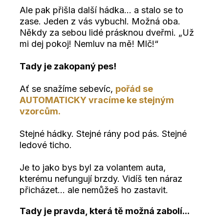
Ale pak přišla další hádka... a stalo se to
zase. Jeden z vás vybuchl. Možná oba.
Někdy za sebou lidé prásknou dveřmi. „Už
mi dej pokoj! Nemluv na mě! Mlč!“
Tady je zakopaný pes!
Ať se snažíme sebevíc,
pořád se
AUTOMATICKY vracíme ke stejným
vzorcům.
Stejné hádky. Stejné rány pod pás. Stejné
ledové ticho.
Je to jako bys byl za volantem auta,
kterému nefungují brzdy. Vidíš ten náraz
přicházet... ale nemůžeš ho zastavit.
Tady je pravda, která tě možná zabolí...